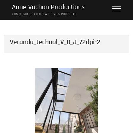
Skip
Anne Vachon Productions
to
VOS VISUELS AU-DELÀ DE VOS PRODUITS
content
Veranda_technal_V_D_J_72dpi-2