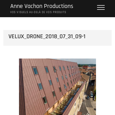
Skip
Anne Vachon Productions
to
VOS VISUELS AU-DELÀ DE VOS PRODUITS
content
VELUX_DRONE_2018_07_31_09-1