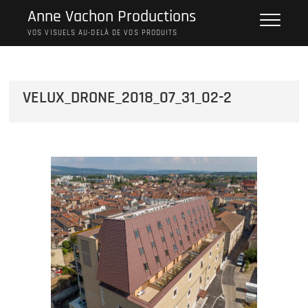
Skip
Anne Vachon Productions
to
VOS VISUELS AU-DELÀ DE VOS PRODUITS
content
VELUX_DRONE_2018_07_31_02-2