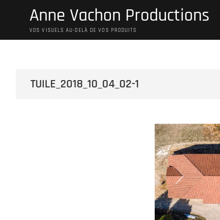
Skip
Anne Vachon Productions
to
content
VOS VISUELS AU-DELÀ DE VOS PRODUITS
TUILE_2018_10_04_02-1