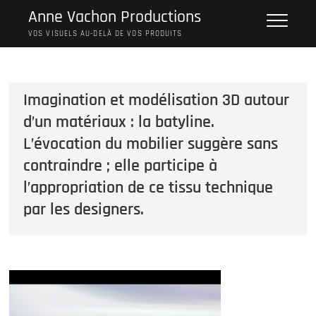
Skip
Anne Vachon Productions
to
VOS VISUELS AU-DELÀ DE VOS PRODUITS
content
Imagination et modélisation 3D autour
d’un matériaux : la batyline.
L’évocation du mobilier suggère sans
contraindre ; elle participe à
l’appropriation de ce tissu technique
par les designers.