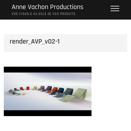
Skip
Anne Vachon Productions
to
VOS VISUELS AU-DELÀ DE VOS PRODUITS
content
render_AVP_v02-1