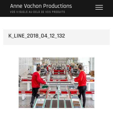
Skip
Anne Vachon Productions
to
VOS VISUELS AU-DELÀ DE VOS PRODUITS
content
K_LINE_2018_04_12_132