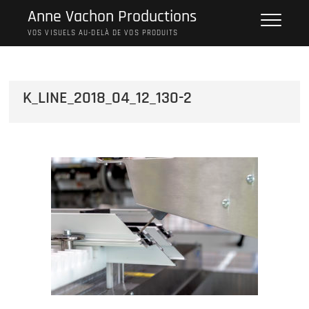
Skip
Anne Vachon Productions
to
VOS VISUELS AU-DELÀ DE VOS PRODUITS
content
K_LINE_2018_04_12_130-2