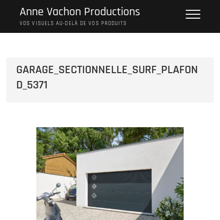
Skip
Anne Vachon Productions
to
VOS VISUELS AU-DELÀ DE VOS PRODUITS
content
GARAGE_SECTIONNELLE_SURF_PLAFON
D_5371