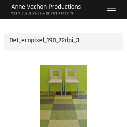
Skip
Anne Vachon Productions
to
VOS VISUELS AU-DELÀ DE VOS PRODUITS
content
Det_ecopixel_190_72dpi_3