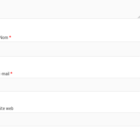
Nom
*
E-mail
*
ite web