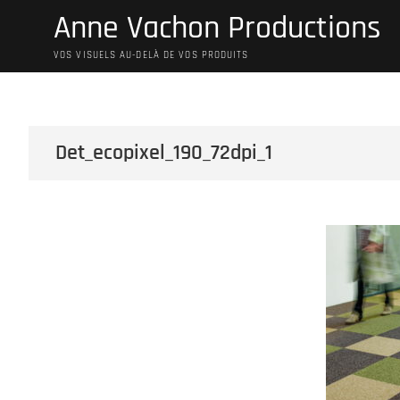
Skip
Anne Vachon Productions
to
content
VOS VISUELS AU-DELÀ DE VOS PRODUITS
Det_ecopixel_190_72dpi_1