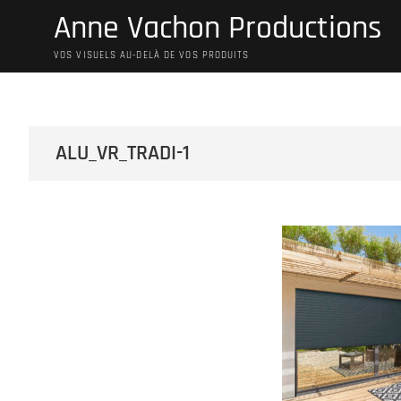
Skip
Anne Vachon Productions
to
content
VOS VISUELS AU-DELÀ DE VOS PRODUITS
ALU_VR_TRADI-1