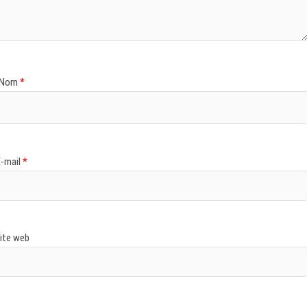
Nom
*
E-mail
*
ite web