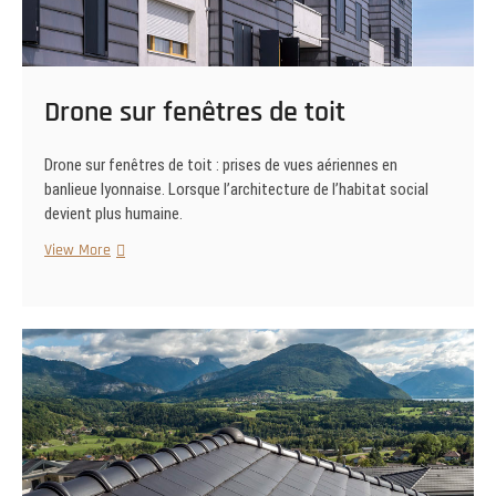
Drone sur fenêtres de toit
Drone sur fenêtres de toit : prises de vues aériennes en
banlieue lyonnaise. Lorsque l’architecture de l’habitat social
devient plus humaine.
Drone
View More
sur
fenêtres
de
toit