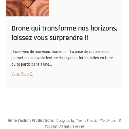
Drone qui transforme nos horizons,
laissez vous surprendre !!
Drone vers de nouveaux horizons… La prise de vue aérienne
permet une nouvelle lecture du paysage. Ici les tuiles en terre
cuite participent à une…
Drone
View More
qui
transforme
nos
horizons,
laissez
vous
surprendre
Anne Vachon Productions
| Designed by:
Theme Freesia
|
WordPress
| ©
!!
Copyright All right reserved