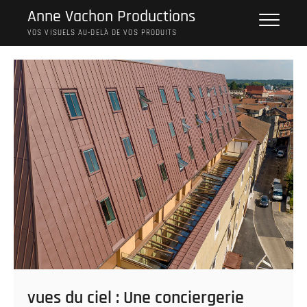
Skip
Anne Vachon Productions
to
VOS VISUELS AU-DELÀ DE VOS PRODUITS
content
vues du ciel : Une conciergerie