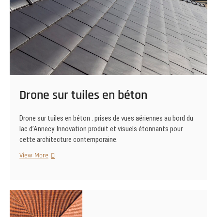
Drone sur tuiles en béton
Drone sur tuiles en béton : prises de vues aériennes au bord du
lac d’Annecy. Innovation produit et visuels étonnants pour
cette architecture contemporaine.
Drone
View More
sur
tuiles
en
béton