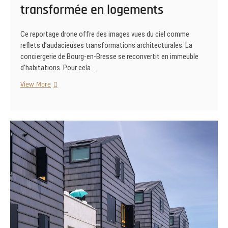
transformée en logements
Ce reportage drone offre des images vues du ciel comme
reflets d’audacieuses transformations architecturales. La
conciergerie de Bourg-en-Bresse se reconvertit en immeuble
d’habitations. Pour cela…
vues
View More
du
ciel
:
Une
conciergerie
transformée
en
logements