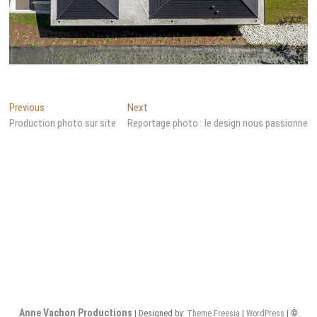
Navigation
Previous
Next
Previous
Next
post:
post:
Production photo sur site
Reportage photo : le design nous passionne
de
l’article
Anne Vachon Productions
| Designed by:
Theme Freesia
|
WordPress
| ©