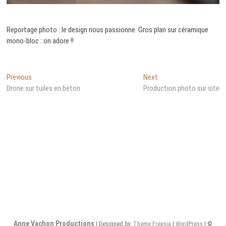
Reportage photo : le design nous passionne. Gros plan sur céramique
mono-bloc : on adore !!
Navigation
Previous
Next
Previous
Next
post:
post:
Drone sur tuiles en béton
Production photo sur site
de
l’article
Anne Vachon Productions
| Designed by:
Theme Freesia
|
WordPress
| ©