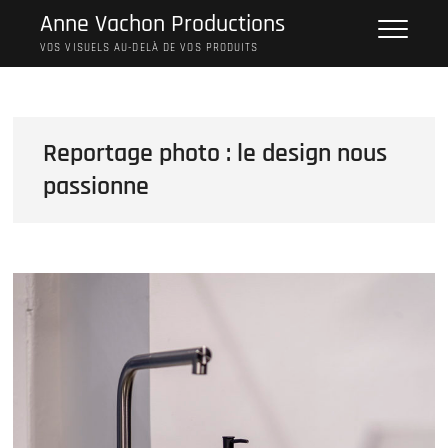
Skip
Anne Vachon Productions
to
VOS VISUELS AU-DELÀ DE VOS PRODUITS
content
Reportage photo : le design nous
passionne