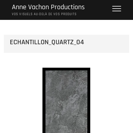
Skip
Anne Vachon Productions
to
VOS VISUELS AU-DELÀ DE VOS PRODUITS
content
ECHANTILLON_QUARTZ_04