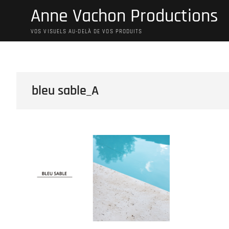
Skip
Anne Vachon Productions
to
content
VOS VISUELS AU-DELÀ DE VOS PRODUITS
bleu sable_A