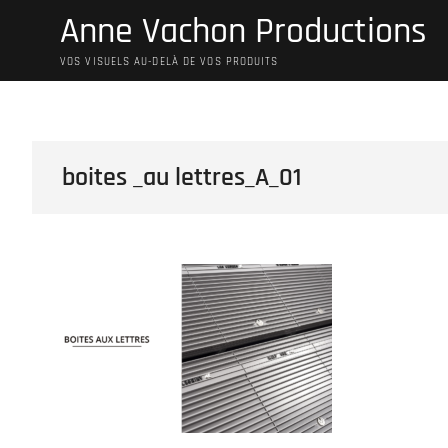
Skip
Anne Vachon Productions
to
content
VOS VISUELS AU-DELÀ DE VOS PRODUITS
boites _au lettres_A_01