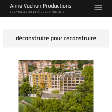
Skip
Anne Vachon Productions
to
VOS VISUELS AU-DELÀ DE VOS PRODUITS
content
déconstruire pour reconstruire