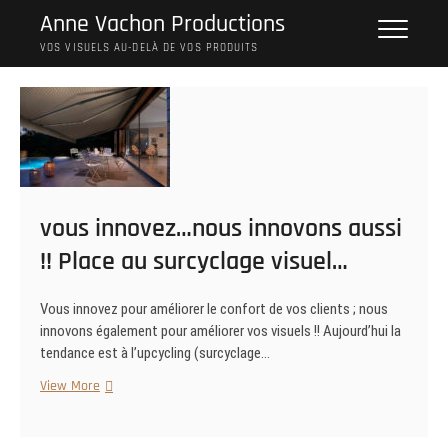
Skip
Anne Vachon Productions
to
VOS VISUELS AU-DELÀ DE VOS PRODUITS
content
vous innovez…nous innovons aussi
!! Place au surcyclage visuel…
Vous innovez pour améliorer le confort de vos clients ; nous
innovons également pour améliorer vos visuels !! Aujourd’hui la
tendance est à l’upcycling (surcyclage…
vous
View More
innovez…
nous