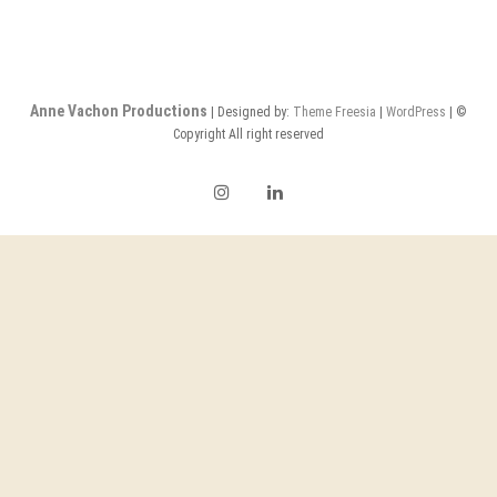
innovons
aussi
!!
Place
au
Anne Vachon Productions
| Designed by:
Theme Freesia
|
WordPress
| ©
surcyclage
Copyright All right reserved
visuel…
Instagram
LinkedIn