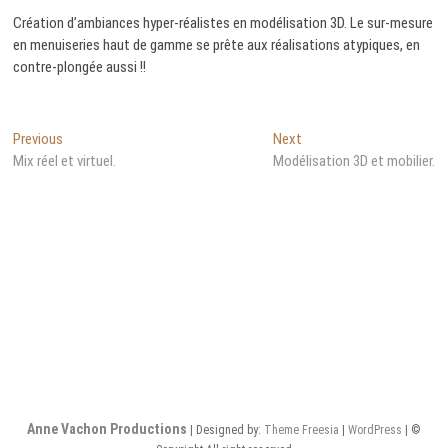
Création d’ambiances hyper-réalistes en modélisation 3D. Le sur-mesure
en menuiseries haut de gamme se prête aux réalisations atypiques, en
contre-plongée aussi !!
Navigation
Previous
Next
Previous
Next
post:
post:
Mix réel et virtuel.
Modélisation 3D et mobilier.
de
l’article
Anne Vachon Productions
| Designed by:
Theme Freesia
|
WordPress
| ©