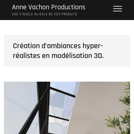
Skip
Anne Vachon Productions
to
VOS VISUELS AU-DELÀ DE VOS PRODUITS
content
Création d’ambiances hyper-
réalistes en modélisation 3D.