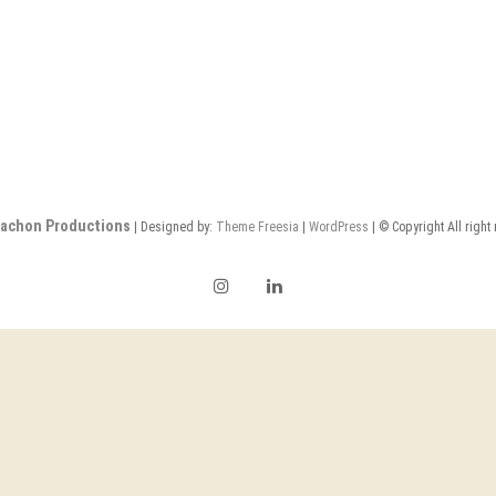
achon Productions
| Designed by:
Theme Freesia
|
WordPress
| © Copyright All right
Instagram
LinkedIn