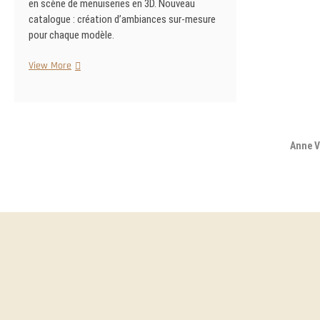
en scène de menuiseries en 3D. Nouveau
catalogue : création d’ambiances sur-mesure
pour chaque modèle.
Menuiseries
View More
et
production
photo
sur
site
Anne V