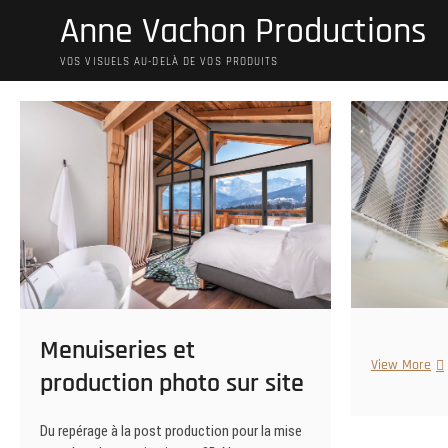
Skip
Anne Vachon Productions
to
content
VOS VISUELS AU-DELÀ DE VOS PRODUITS
Menuiseries et
View More
production photo sur site
Du repérage à la post production pour la mise