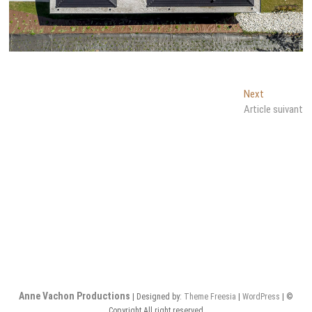
Navigation
Next
Next
post:
Article suivant
de
l’article
Anne Vachon Productions
| Designed by:
Theme Freesia
|
WordPress
| ©
Copyright All right reserved